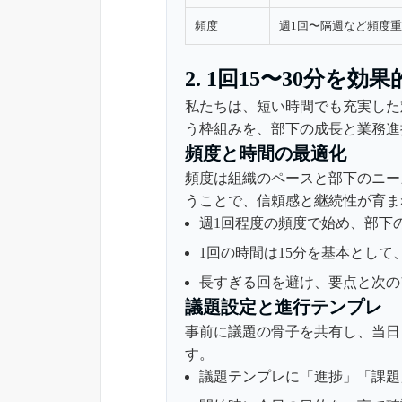
頻度
週1回〜隔週など頻度
2. 1回15〜30分を
私たちは、短い時間でも充実した
う枠組みを、部下の成長と業務進
頻度と時間の最適化
頻度は組織のペースと部下のニー
うことで、信頼感と継続性が育ま
週1回程度の頻度で始め、部下
1回の時間は15分を基本とし
長すぎる回を避け、要点と次の
議題設定と進行テンプレ
事前に議題の骨子を共有し、当日
す。
議題テンプレに「進捗」「課題