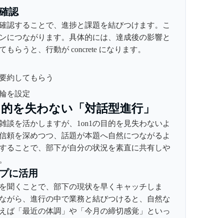
確認
確認することで、進捗と課題を結びつけます。こ
ンにつながります。具体的には、達成後の影響と
らうと、行動が concrete になります。
要約してもらう
輪を設定
、目的を失わない「対話型進行」
雑談を活かしますが、1on1の目的を見失わないよ
信頼を深めつつ、話題が本題へ自然につながるよ
することで、部下が自分の状況を素直に共有しや
。
プに活用
を聞くことで、部下の現状を早くキャッチしま
ながら、進行の中で業務と結びつけると、自然な
えば「最近の体調」や「今月の締切感覚」といっ